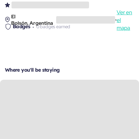
Ver en
El
el
•
Bolsón, Argentina
Badges
0 badges earned
mapa
Where you'll be staying