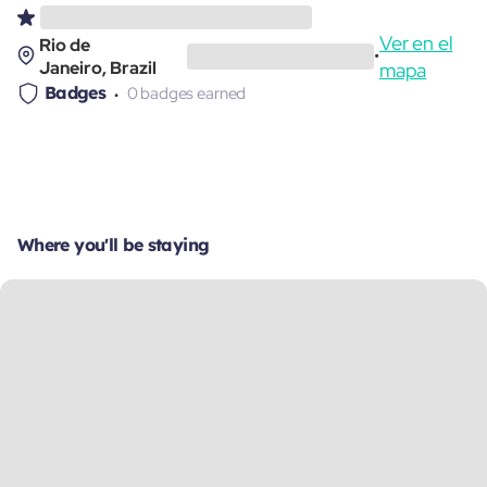
Ver en el
Rio de
•
Janeiro, Brazil
mapa
Badges
0 badges earned
Where you'll be staying