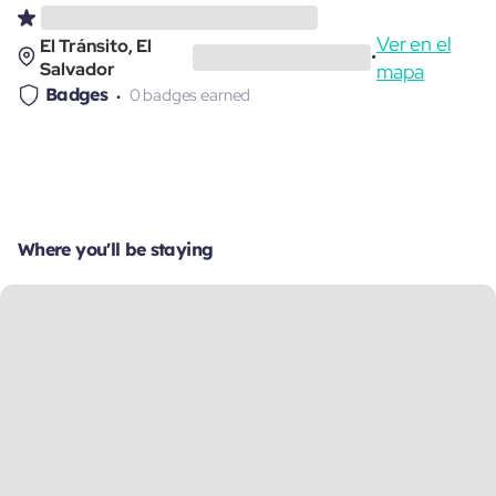
Ver en el
El Tránsito, El
•
Salvador
mapa
Badges
0 badges earned
Where you'll be staying