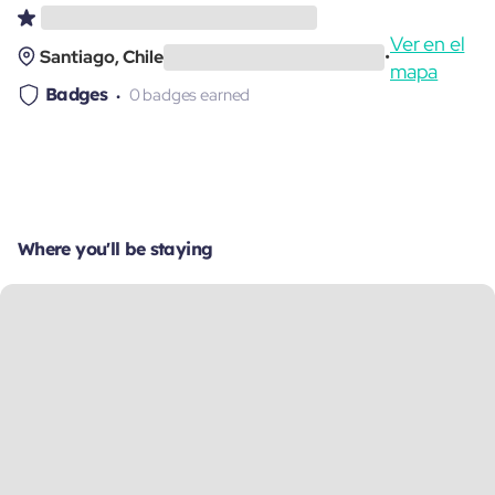
Ver en el
Santiago, Chile
•
mapa
Badges
0 badges earned
Where you'll be staying