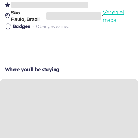
Ver en el
São
•
Paulo, Brazil
mapa
Badges
0 badges earned
Where you'll be staying