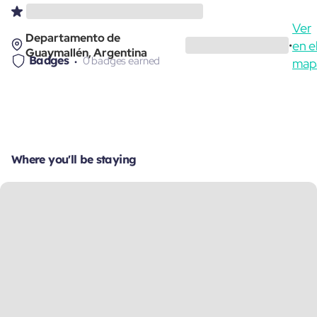
Ver
Departamento de
en e
•
Guaymallén, Argentina
Badges
0 badges earned
map
Where you'll be staying