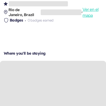
Ver en el
Rio de
•
Janeiro, Brazil
mapa
Badges
0 badges earned
Where you'll be staying