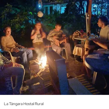
La Tángara Hostal Rural