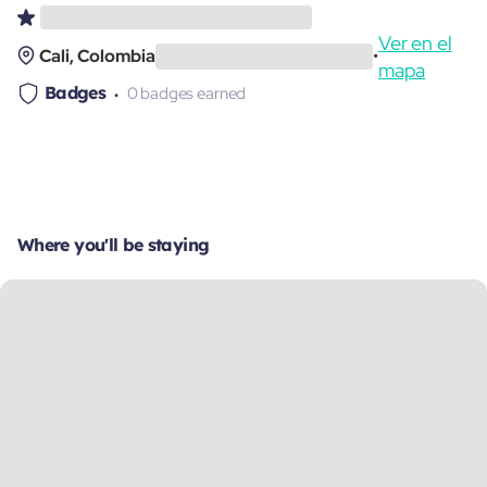
Ver en el
Cali, Colombia
•
mapa
Badges
0 badges earned
Where you'll be staying