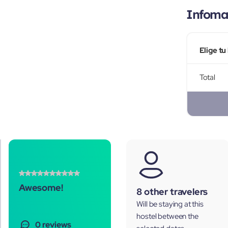
Infomac
Elige tu
Total
Awesome!
8 other travelers
Will be staying at this
hostel between the
0 reviews