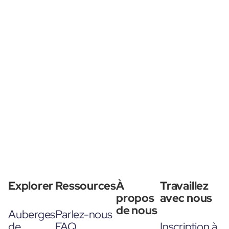
Explorer
Ressources
À
Travaillez
propos
avec nous
de nous
Auberges
Parlez-nous
de
FAQ
Inscription à