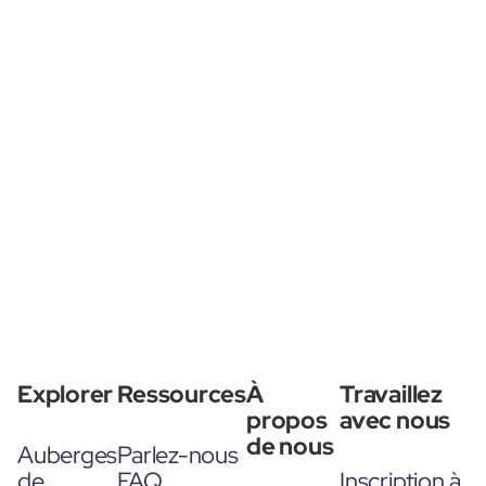
Explorer
Ressources
À
Travaillez
propos
avec nous
de nous
Auberges
Parlez-nous
de
FAQ
Inscription à