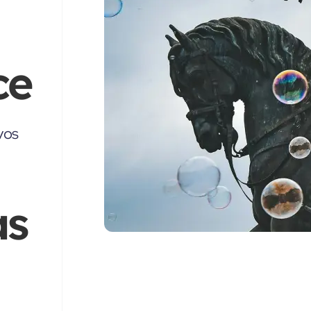
ce
vos
as