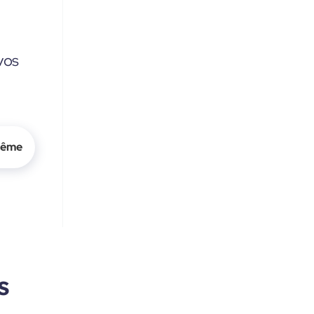
vos
même
s