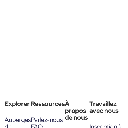
Explorer
Ressources
À
Travaillez
propos
avec nous
de nous
Auberges
Parlez-nous
de
FAQ
Inscription à