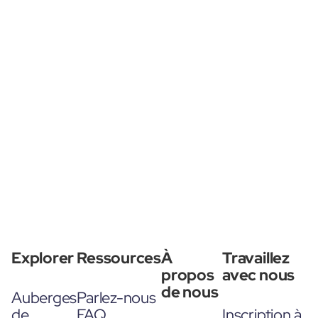
Explorer
Ressources
À
Travaillez
propos
avec nous
de nous
Auberges
Parlez-nous
de
FAQ
Inscription à