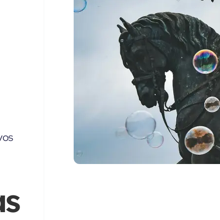
vos
as