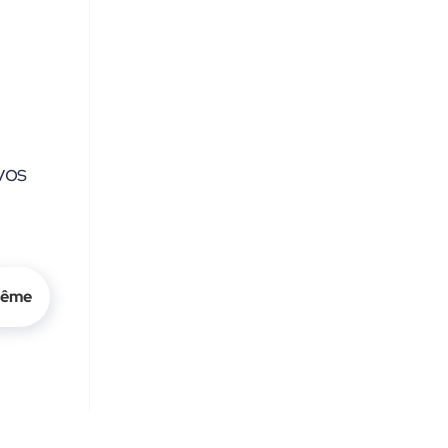
vos
même