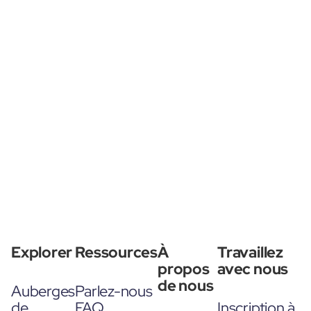
Explorer
Ressources
À
Travaillez
propos
avec nous
de nous
Auberges
Parlez-nous
de
FAQ
Inscription à