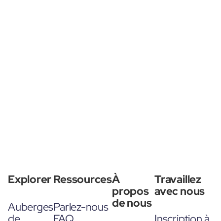
Explorer
Ressources
À
Travaillez
propos
avec nous
de nous
Auberges
Parlez-nous
de
FAQ
Inscription à