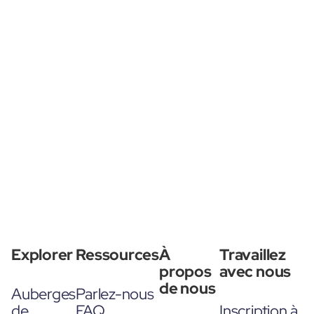
Explorer
Ressources
À
Travaillez
propos
avec nous
de nous
Auberges
Parlez-nous
de
FAQ
Inscription à