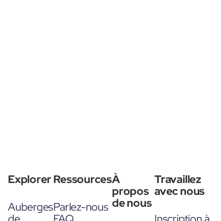
Explorer
Ressources
À
Travaillez
propos
avec nous
de nous
Auberges
Parlez-nous
de
FAQ
Inscription à