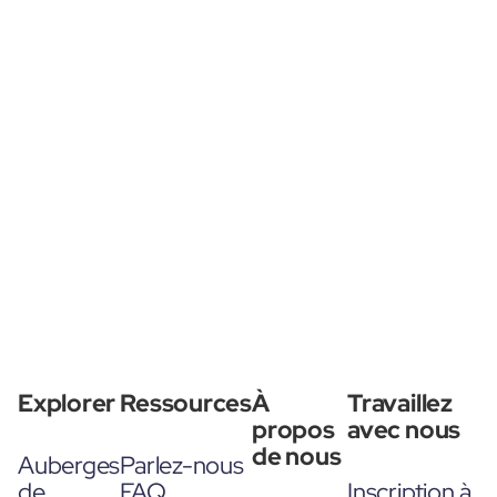
Explorer
Ressources
À
Travaillez
propos
avec nous
de nous
Auberges
Parlez-nous
de
FAQ
Inscription à