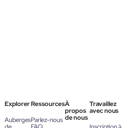
Explorer
Ressources
À
Travaillez
propos
avec nous
de nous
Auberges
Parlez-nous
de
FAQ
Inscription à