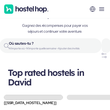
David, Panama
Gagnez des récompenses pour payer vos
séjours et continuer votre aventure.
Où sautes-tu ?
N'importe où • N'importe quelle semaine • Ajouter des invités
Top rated hostels in
David
[[SSR_DATA_HOSTEL_NAME]]