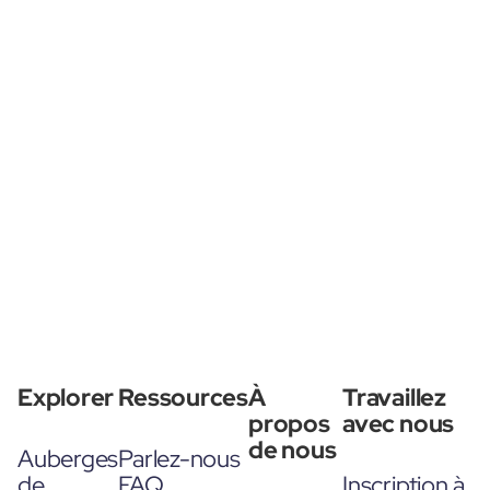
Explorer
Ressources
À
Travaillez
propos
avec nous
de nous
Auberges
Parlez-nous
de
FAQ
Inscription à