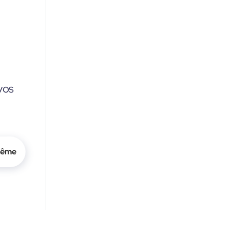
vos
même