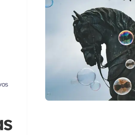
vos
as