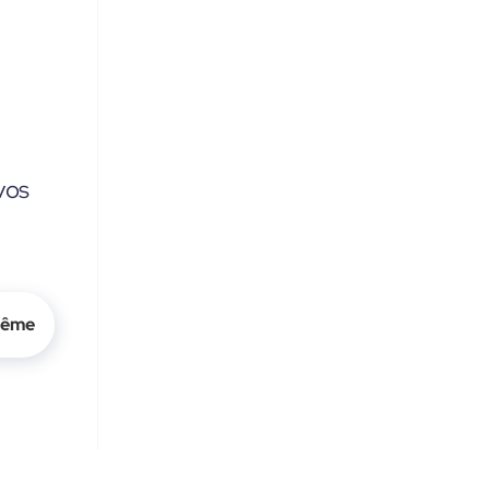
vos
même