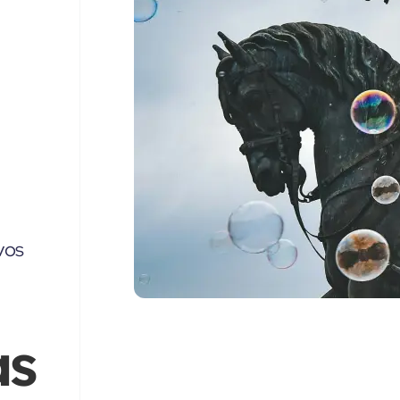
vos
as