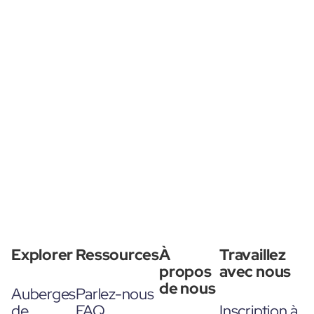
Explorer
Ressources
À
Travaillez
propos
avec nous
de nous
Auberges
Parlez-nous
de
FAQ
Inscription à