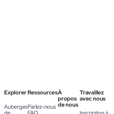
Explorer
Ressources
À
Travaillez
propos
avec nous
de nous
Auberges
Parlez-nous
de
FAQ
Inscription à