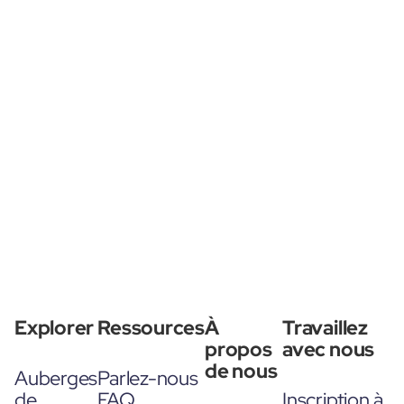
Explorer
Ressources
À
Travaillez
propos
avec nous
de nous
Auberges
Parlez-nous
de
FAQ
Inscription à