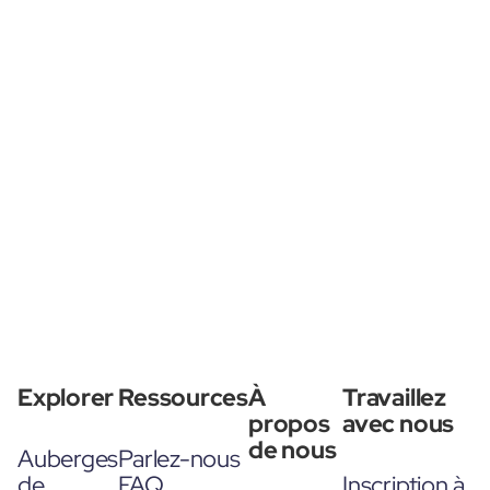
Explorer
Ressources
À
Travaillez
propos
avec nous
de nous
Auberges
Parlez-nous
de
FAQ
Inscription à