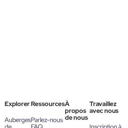
Explorer
Ressources
À
Travaillez
propos
avec nous
de nous
Auberges
Parlez-nous
de
FAQ
Inscription à