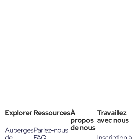
Explorer
Ressources
À
Travaillez
propos
avec nous
de nous
Auberges
Parlez-nous
de
FAQ
Inscription à