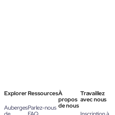
Explorer
Ressources
À
Travaillez
propos
avec nous
de nous
Auberges
Parlez-nous
de
FAQ
Inscription à