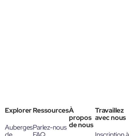
Explorer
Ressources
À
Travaillez
propos
avec nous
de nous
Auberges
Parlez-nous
de
FAQ
Inscription à