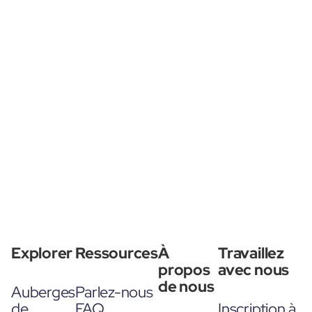
Explorer
Ressources
À
Travaillez
propos
avec nous
de nous
Auberges
Parlez-nous
de
FAQ
Inscription à