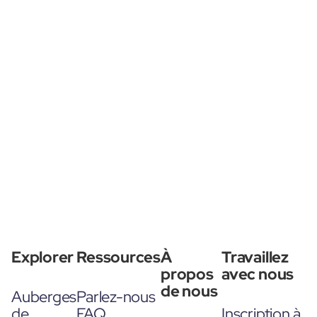
Explorer
Ressources
À
Travaillez
propos
avec nous
de nous
Auberges
Parlez-nous
de
FAQ
Inscription à