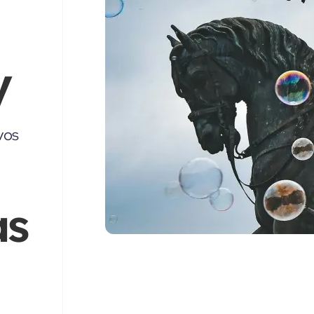
y
vos
as