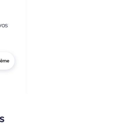
vos
même
s