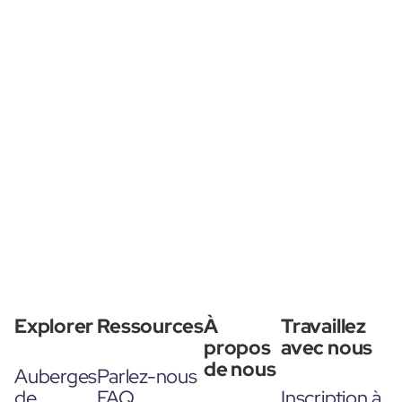
Explorer
Ressources
À
Travaillez
propos
avec nous
de nous
Auberges
Parlez-nous
de
FAQ
Inscription à