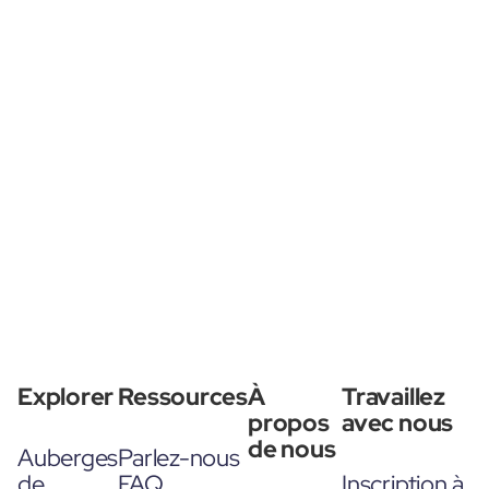
Explorer
Ressources
À
Travaillez
propos
avec nous
de nous
Auberges
Parlez-nous
de
FAQ
Inscription à