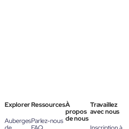
Explorer
Ressources
À
Travaillez
propos
avec nous
de nous
Auberges
Parlez-nous
de
FAQ
Inscription à