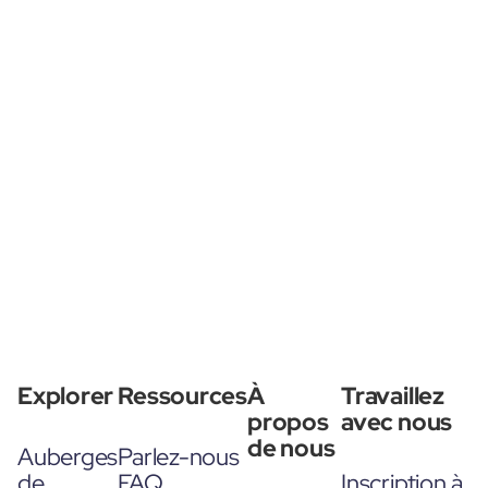
Explorer
Ressources
À
Travaillez
propos
avec nous
de nous
Auberges
Parlez-nous
de
FAQ
Inscription à