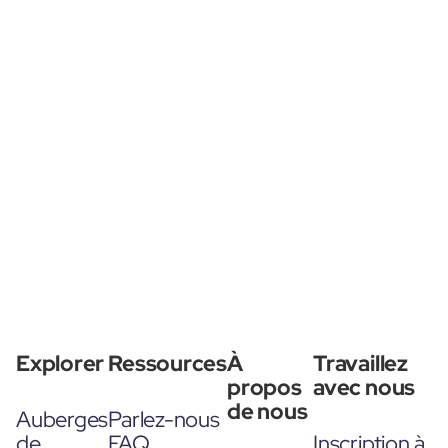
Explorer
Ressources
À
Travaillez
propos
avec nous
de nous
Auberges
Parlez-nous
de
FAQ
Inscription à