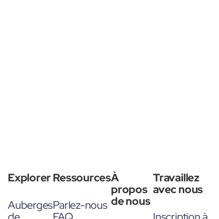
Explorer
Ressources
À
Travaillez
propos
avec nous
de nous
Auberges
Parlez-nous
de
FAQ
Inscription à