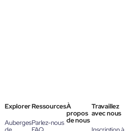
Explorer
Ressources
À
Travaillez
propos
avec nous
de nous
Auberges
Parlez-nous
de
FAQ
Inscription à