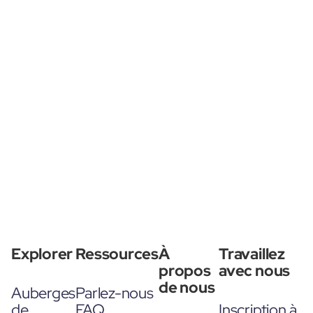
Explorer
Ressources
À
Travaillez
propos
avec nous
de nous
Auberges
Parlez-nous
de
FAQ
Inscription à