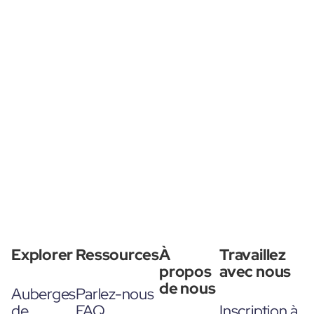
Explorer
Ressources
À
Travaillez
propos
avec nous
de nous
Auberges
Parlez-nous
de
FAQ
Inscription à