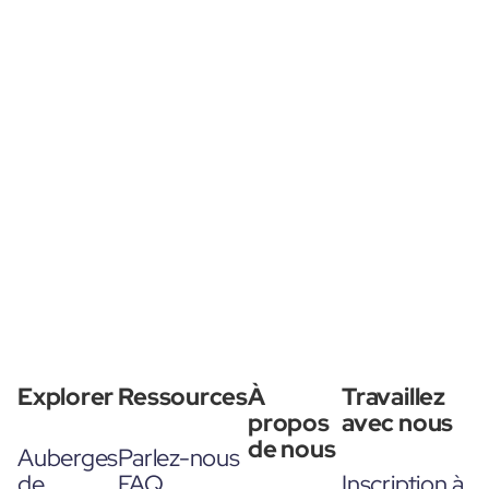
Explorer
Ressources
À
Travaillez
propos
avec nous
de nous
Auberges
Parlez-nous
de
FAQ
Inscription à