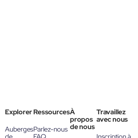
Explorer
Ressources
À
Travaillez
propos
avec nous
de nous
Auberges
Parlez-nous
de
FAQ
Inscription à