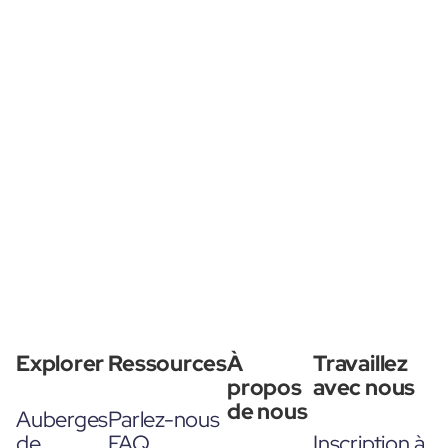
Explorer
Ressources
À
Travaillez
propos
avec nous
de nous
Auberges
Parlez-nous
de
FAQ
Inscription à