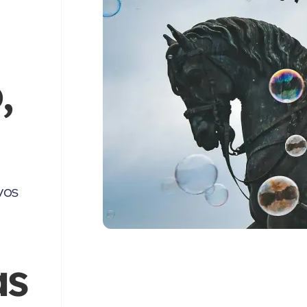
,
vos
as