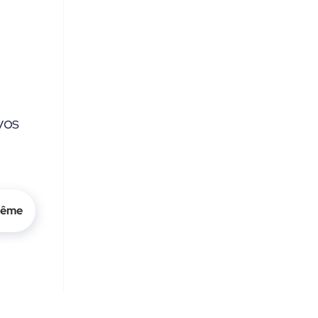
vos
même