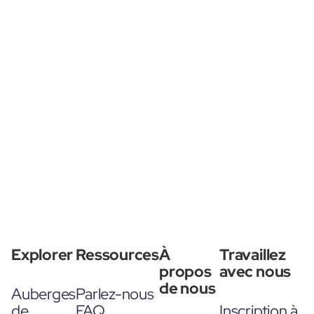
Explorer
Ressources
À
Travaillez
propos
avec nous
de nous
Auberges
Parlez-nous
de
FAQ
Inscription à